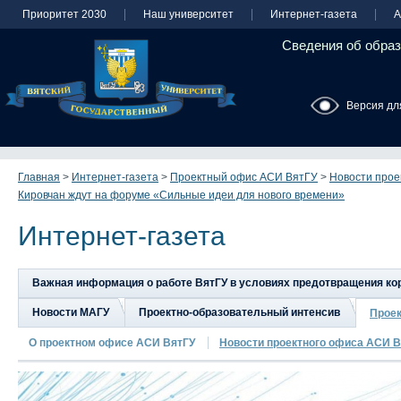
Приоритет 2030
Наш университет
Интернет-газета
А
Сведения об образ
Версия дл
Главная
>
Интернет-газета
>
Проектный офис АСИ ВятГУ
>
Новости прое
Кировчан ждут на форуме «Сильные идеи для нового времени»
Интернет-газета
Важная информация о работе ВятГУ в условиях предотвращения к
Новости МАГУ
Проектно-образовательный интенсив
Прое
О проектном офисе АСИ ВятГУ
Новости проектного офиса АСИ В