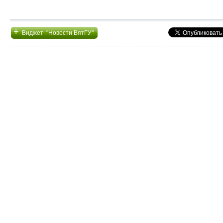
+
Виджет "Новости ВятГУ"