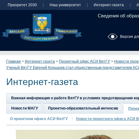
Приоритет 2030
Наш университет
Интернет-газета
А
Сведения об образ
Версия дл
Главная
>
Интернет-газета
>
Проектный офис АСИ ВятГУ
>
Новости прое
Ученый ВятГУ Евгений Конышев стал общественным представителем АС
Интернет-газета
Важная информация о работе ВятГУ в условиях предотвращения к
Новости МАГУ
Проектно-образовательный интенсив
Прое
О проектном офисе АСИ ВятГУ
Новости проектного офиса АСИ В