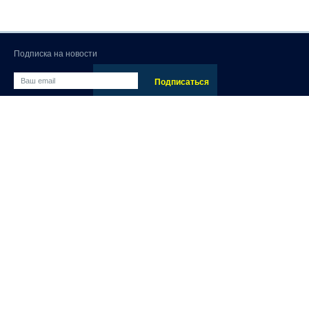
Подписка на новости
Мы используем файлы cookies 🍪
Мы используем файлы cookies для анализа пользовательс
работы нашего Сайта. Продолжая использовать Сайт, Вы 