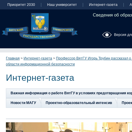
Приоритет 2030
Наш университет
Интернет-газета
А
Сведения об образ
Версия дл
Главная
>
Интернет-газета
>
Профессор ВятГУ Игорь Трубин рассказал о
области информационной безопасности
Интернет-газета
Важная информация о работе ВятГУ в условиях предотвращения к
Новости МАГУ
Проектно-образовательный интенсив
Прое