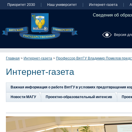
Приоритет 2030
Наш университет
Интернет-газета
А
Сведения об образ
Версия дл
Главная
>
Интернет-газета
>
Профессор ВятГУ Владимир Помелов предст
Интернет-газета
Важная информация о работе ВятГУ в условиях предотвращения к
Новости МАГУ
Проектно-образовательный интенсив
Прое