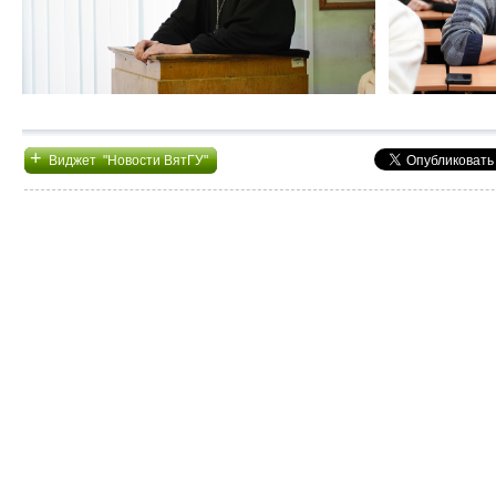
+
Виджет "Новости ВятГУ"