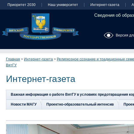
Приоритет 2030
Наш университет
Интернет-газета
А
Сведения об образ
Версия дл
Главная
>
Интернет-газета
>
Религиозное сознание и традиционные семе
ВятГУ
Интернет-газета
Важная информация о работе ВятГУ в условиях предотвращения к
Новости МАГУ
Проектно-образовательный интенсив
Прое