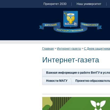
Приоритет 2030
Наш университет
Главная
>
Интернет-газета
>
С Днем защитника
Интернет-газета
Важная информация о работе ВятГУ в усл
Новости МАГУ
Проектно-образовател