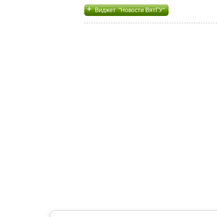
+
Виджет "Новости ВятГУ"