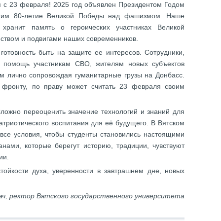
 с 23 февраля! 2025 год объявлен Президентом Годом
етим 80-летие Великой Победы над фашизмом. Наше
 хранит память о героических участниках Великой
ством и подвигами наших современников.
готовность быть на защите ее интересов. Сотрудники,
ю помощь участникам СВО, жителям новых субъектов
ом лично сопровождая гуманитарные грузы на Донбасс.
 фронту, по праву может считать 23 февраля своим
Сложно переоценить значение технологий и знаний для
атриотического воспитания для её будущего. В Вятском
 все условия, чтобы студенты становились настоящими
ами, которые берегут историю, традиции, чувствуют
ии.
тойкости духа, уверенности в завтрашнем дне, новых
ач, ректор Вятского государственного университета