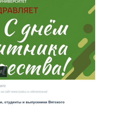
!
1672
на сайт www.vyatsu.ru обязательна!
и, студенты и выпускники Вятского