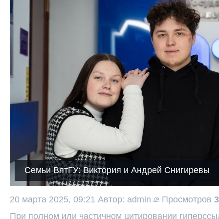
Семьи ВятГУ: Виктория и Андрей Снигиревы
20 марта 2025, 09:21
Автор: admin
Просмотров
3
При полном или частичном цитировании гиперссыл