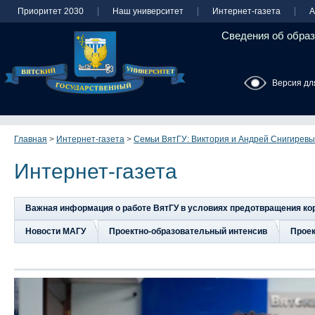
Приоритет 2030
Наш университет
Интернет-газета
А
Сведения об образ
Версия дл
Главная
>
Интернет-газета
>
Семьи ВятГУ: Виктория и Андрей Снигиревы
Интернет-газета
Важная информация о работе ВятГУ в условиях предотвращения к
Новости МАГУ
Проектно-образовательный интенсив
Прое