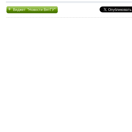
+
Виджет "Новости ВятГУ"