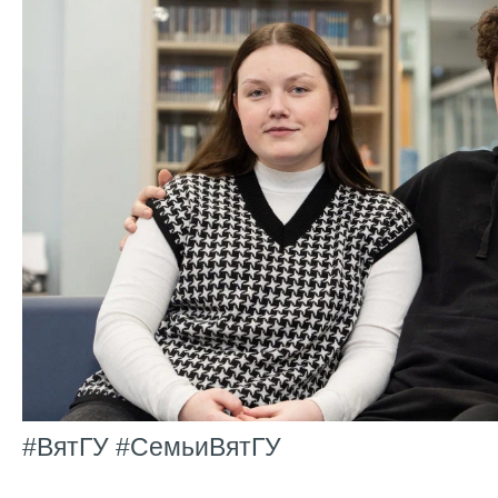
#ВятГУ #СемьиВятГУ