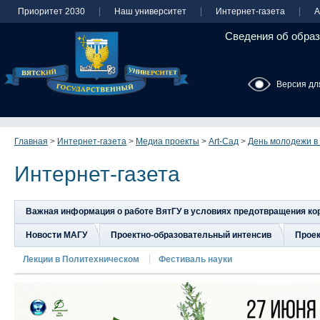
Приоритет 2030
Наш университет
Интернет-газета
А
Сведения об образ
Версия дл
Главная
>
Интернет-газета
>
Медиа проекты
>
Art-Сад
>
День молодежи в
Интернет-газета
Важная информация о работе ВятГУ в условиях предотвращения к
Новости МАГУ
Проектно-образовательный интенсив
Прое
Лекции в Политехническом
Фестиваль науки