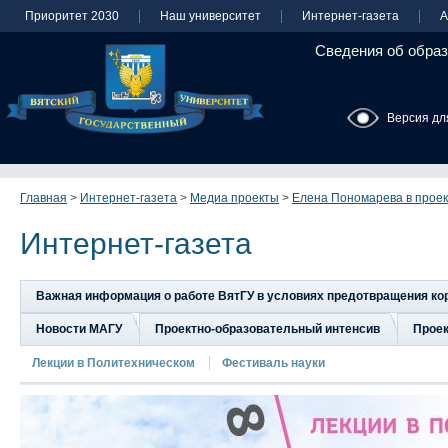
Приоритет 2030
Наш университет
Интернет-газета
А
Сведения об образ
Версия дл
Главная
>
Интернет-газета
>
Медиа проекты
>
Елена Пономарева в проек
Интернет-газета
Важная информация о работе ВятГУ в условиях предотвращения к
Новости МАГУ
Проектно-образовательный интенсив
Прое
Лекции в Политехническом
Фестиваль науки