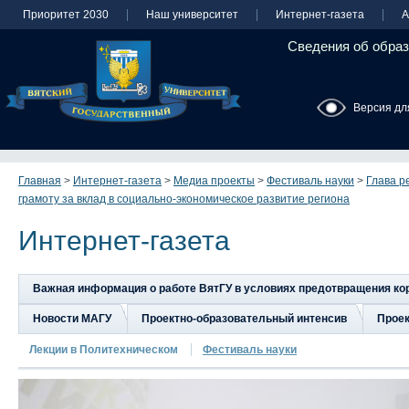
Приоритет 2030
Наш университет
Интернет-газета
А
Сведения об образ
Версия дл
Главная
>
Интернет-газета
>
Медиа проекты
>
Фестиваль науки
>
Глава р
грамоту за вклад в социально-экономическое развитие региона
Интернет-газета
Важная информация о работе ВятГУ в условиях предотвращения к
Новости МАГУ
Проектно-образовательный интенсив
Прое
Лекции в Политехническом
Фестиваль науки