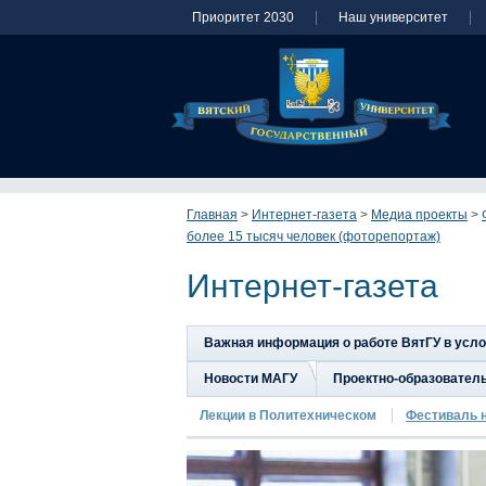
Приоритет 2030
Наш университет
Главная
>
Интернет-газета
>
Медиа проекты
>
более 15 тысяч человек (фоторепортаж)
Интернет-газета
Важная информация о работе ВятГУ в усл
Новости МАГУ
Проектно-образовател
Лекции в Политехническом
Фестиваль 