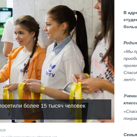
В адр
студе
больш
Родит
«Мы п
приоб
проле
Спасиб
лет!»
Учени
класс
посетили более 15 тысяч человек
«Спас
понра
018
Семья