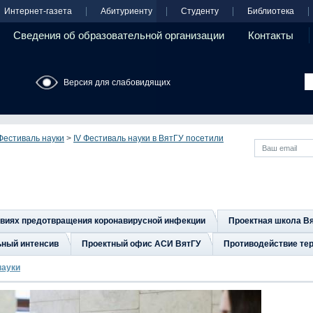
Интернет-газета
Абитуриенту
Студенту
Библиотека
Сведения об образовательной организации
Контакты
Версия для слабовидящих
Фестиваль науки
>
IV Фестиваль науки в ВятГУ посетили
овиях предотвращения коронавирусной инфекции
Проектная школа В
ьный интенсив
Проектный офис АСИ ВятГУ
Противодействие тер
науки