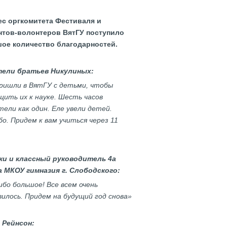
ес оргкомитета Фестиваля и
нтов-волонтеров ВятГУ поступило
ое количество благодарностей.
ели братьев Никулиных:
ришли в ВятГУ с детьми, чтобы
щить их к науке. Шесть часов
тели как один. Еле увели детей.
о. Придем к вам учиться через 11
ки и классный руководитель 4а
а МКОУ гимназия г. Слободского:
ибо большое! Все всем очень
вилось. Придем на будущий год снова»
 Рейнсон: