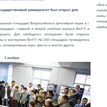
на сайт www.vyatsu.ru обязательна!
«Вся 
государственный университет был открыт для
подоб
очень
понра
нальная площадка Всероссийского фестиваля науки в г.
царящ
площадках: главный и второй учебные корпуса ВятГУ и
ерцена. Для свободного посещения были открыты
ры и мастерские ВятГУ. На 150 площадках проводились
, интерактивные игры, квесты и многое другое.
7 ноября