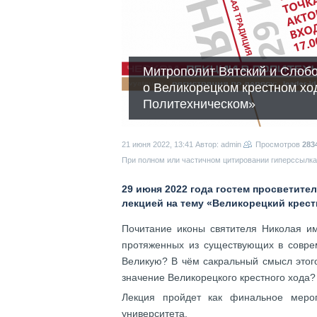
Митрополит Вятский и Слоб
о Великорецком крестном хо
Политехническом»
21 июня 2022, 13:41
Автор: admin
Просмотров
283
При полном или частичном цитировании гиперссылка 
29 июня 2022 года гостем просветите
лекцией на тему «Великорецкий крес
Почитание иконы святителя Николая и
протяженных из существующих в совре
Великую? В чём сакральный смысл этог
значение Великорецкого крестного хода
Лекция пройдет как финальное мероп
университета.