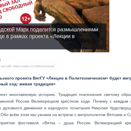
одской Марк поделится размышлениями
де в рамках проекта «Лекции в
4
на сайт www.vyatsu.ru обязательна!
льского проекта ВятГУ «Лекции в Политехническом» будет ми
тный ход: живая традиция»
меет многовековую историю. Традиция поклонения святому обр
менной России Великорецком крестном ходе. Почему с каждым г
о духовного движения и народного почитания Николая Чудотворца
? Обо всём этом мы узнаем на встрече с митрополитом Вятским и 
риятие фестиваля «Вятка – душа России. Великорецкий крес