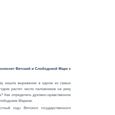
трополит Вятский и Слободской Марк с
азу нашла выражение в одном из самых
одом растет число паломников на реку
? Как определить духовно-нравственное
Слободским Марком.
тный ход» Вятского государственного