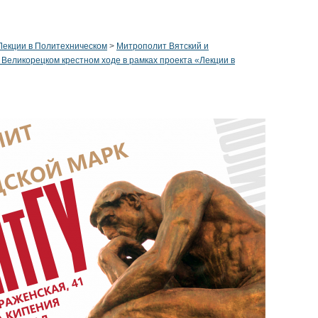
Лекции в Политехническом
>
Митрополит Вятский и
еликорецком крестном ходе в рамках проекта «Лекции в