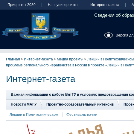
Приоритет 2030
Наш университет
Интернет-газета
А
Сведения об образ
Версия дл
Главная
>
Интернет-газета
>
Медиа проекты
>
Лекции в Политехническом
проблеме регионального неравенства в России в проекте «Лекции в Поли
Интернет-газета
Важная информация о работе ВятГУ в условиях предотвращения к
Новости МАГУ
Проектно-образовательный интенсив
Прое
Лекции в Политехническом
Фестиваль науки