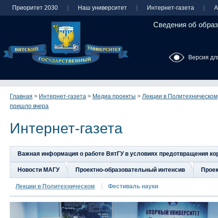
Приоритет 2030
Наш университет
Интернет-газета
А
Сведения об образ
Версия дл
Главная
>
Интернет-газета
>
Медиа проекты
>
Лекции в Политехническом
пришло вчера
Интернет-газета
Важная информация о работе ВятГУ в условиях предотвращения к
Новости МАГУ
Проектно-образовательный интенсив
Прое
Лекции в Политехническом
Фестиваль науки