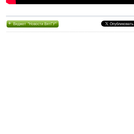
+
Виджет "Новости ВятГУ"