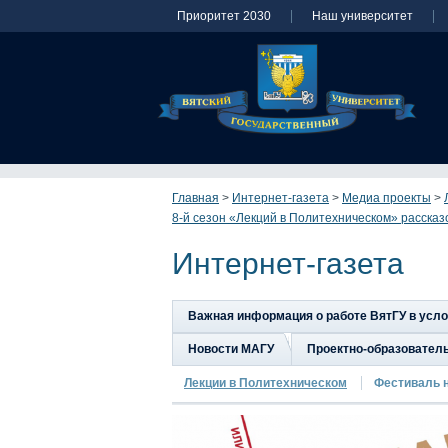
Приоритет 2030
Наш университет
Главная
>
Интернет-газета
>
Медиа проекты
>
8-й сезон «Лекций в Политехническом» расска
Интернет-газета
Важная информация о работе ВятГУ в усл
Новости МАГУ
Проектно-образовател
Лекции в Политехническом
Фестиваль 