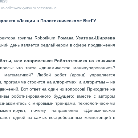
8278
на сайт www.vyatsu.ru обязательна!
проекта «Лекции в Политехническом» ВятГУ
иректора группы Robotikum
Романа Усатова-Ширяева
яшний день является хедлайнером в сфере продвижения
оботы, или современная Робототехника на кончиках
опросы: что такое «динамическое манипулирование»?
 математикой? Любой робот (дроид) управляется
 программа строится на алгоритмах, а алгоритмы – на
вижений. Вот ответ на один из вопросов! Приходите на
тивы роботизированного будущего; вместе с автором
ознакомитесь с мировыми трендами, технологическими
мментируют, почему направление «Динамическое
танет одной из самых востребованных компетенций в