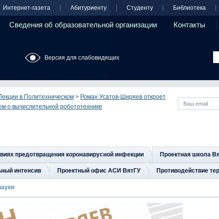
Интернет-газета
Абитуриенту
Студенту
Библиотека
Сведения об образовательной организации
Контакты
Версия для слабовидящих
Лекции в Политехническом
>
Роман Усатов-Ширяев откроет
зом о вычислительной робототехнике
овиях предотвращения коронавирусной инфекции
Проектная школа В
ьный интенсив
Проектный офис АСИ ВятГУ
Противодействие тер
науки