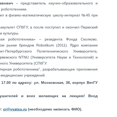
авович
– представитель научно-образовательного и
 робототехники.
упил в физико-математическую школу-интернат №45 при
акультет СПбГУ, а после поступил и окончил Пермский
и культуры.
ая робототехника» – резидента Фонда Сколково,
ом рынке брендом Robotikum (2011). Ядро компании
т-Петербургского Политехнического Университета,
рвежского NTNU (Университета Науки и Технологий) и
нного Университета (СПбГУ.
терная робототехника", разрабатывающее приложения
медицинских учреждений.
17.00 по адресу: ул. Московская, 36, корпус ВятГУ
лушателей и всех желающих на лекцию! Вход
у:
cr@vyatsu.ru
(необходимо написать ФИО).