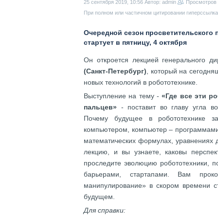
25 сентября 2019, 10:56
Автор: admin
Просмотров
При полном или частичном цитировании гиперссылка 
Очередной сезон просветительского 
стартует в пятницу, 4 октября
Он откроется лекцией генерального д
(Санкт-Петербург)
, который на сегодн
новых технологий в робототехнике.
Выступление на тему -
«Где все эти р
пальцев»
- поставит во главу угла в
Почему будущее в робототехнике за
компьютером, компьютер – программами,
математических формулах, уравнениях д
лекцию, и вы узнаете, каковы перспек
проследите эволюцию робототехники, п
барьерами, стартапами. Вам проко
манипулирование» в скором времени с
будущем.
Для справки: