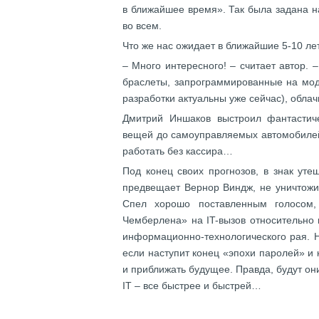
в ближайшее время». Так была задана н
во всем.
Что же нас ожидает в ближайшие 5-10 л
– Много интересного! – считает автор. 
браслеты, запрограммированные на мод
разработки актуальны уже сейчас), обла
Дмитрий Иншаков выстроил фантастиче
вещей до самоуправляемых автомобилей,
работать без кассира…
Под конец своих прогнозов, в знак утеш
предвещает Вернор Виндж, не уничтожит
Спел хорошо поставленным голосом,
Чемберлена» на IT-вызов относительно
информационно-технологического рая. Н
если наступит конец «эпохи паролей» и к
и приближать будущее. Правда, будут они
IT – все быстрее и быстрей…