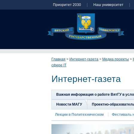
Приоритет 2030
Наш университет
Главная
>
Интернет-газета
>
Медиа проекты
>
сфере IT
Интернет-газета
Важная информация о работе ВятГУ в усл
Новости МАГУ
Проектно-образовател
Лекции в Политехническом
Фестиваль 