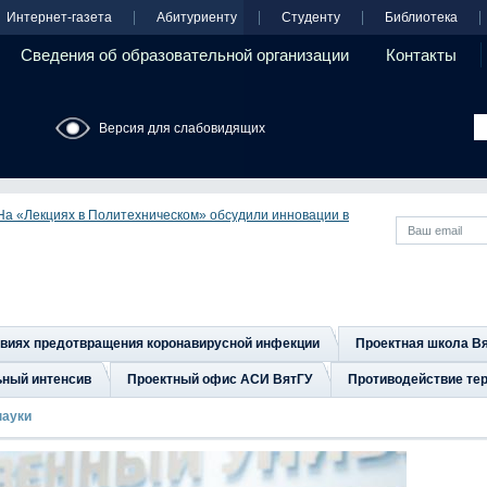
Интернет-газета
Абитуриенту
Студенту
Библиотека
Сведения об образовательной организации
Контакты
Версия для слабовидящих
На «Лекциях в Политехническом» обсудили инновации в
овиях предотвращения коронавирусной инфекции
Проектная школа В
ьный интенсив
Проектный офис АСИ ВятГУ
Противодействие тер
науки