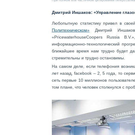
При полном или частичном цитировании гиперссылка 
Дмитрий Иншаков: «Управление глазом
Любопытную статистику привел в сво
Политехническом»
Дмитрий Иншаков,
«PricewaterhouseCoopers Russia B.V
информационно-технологический прогре
ближайшее время нам трудно будет да
стремительны и трудно остановимы.
На самом деле, если телефония возник
лет назад, facebook – 2, 5 года, то сер
сеть первые 10 миллионов пользовател
том плане, что человек столкнулся с пр