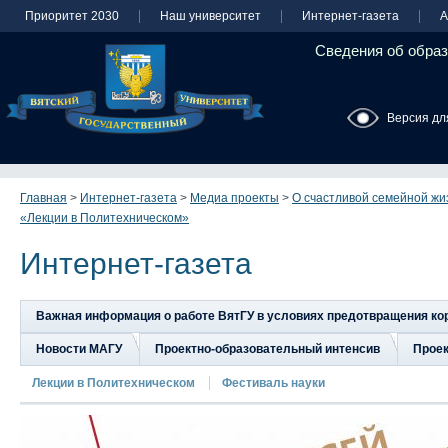
Приоритет 2030
Наш университет
Интернет-газета
А
Сведения об образ
Версия дл
Главная
>
Интернет-газета
>
Медиа проекты
>
О счастливой семейной жиз
«Лекции в Политехническом»
Интернет-газета
Важная информация о работе ВятГУ в условиях предотвращения к
Новости МАГУ
Проектно-образовательный интенсив
Прое
Лекции в Политехническом
Фестиваль науки