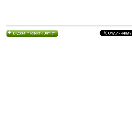
+
Виджет "Новости ВятГУ"