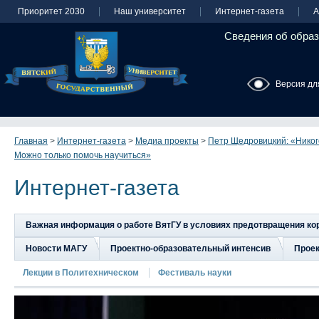
Приоритет 2030
Наш университет
Интернет-газета
А
Сведения об образ
Версия дл
Главная
>
Интернет-газета
>
Медиа проекты
>
Петр Щедровицкий: «Никого
Можно только помочь научиться»
Интернет-газета
Важная информация о работе ВятГУ в условиях предотвращения к
Новости МАГУ
Проектно-образовательный интенсив
Прое
Лекции в Политехническом
Фестиваль науки