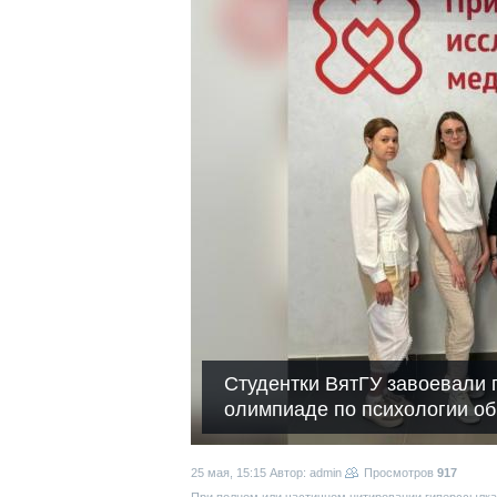
Студентки ВятГУ завоевали 
олимпиаде по психологии о
25 мая, 15:15
Автор: admin
Просмотров
917