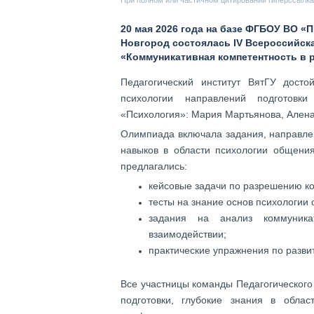
При полном или частичном цитировании гиперссылка 
20 мая 2026 года на базе ФГБОУ ВО 
Новгород состоялась IV Всероссийск
«Коммуникативная компетентность в 
Педагогический институт ВятГУ досто
психологии направлений подготовки
«Психология»: Мария Мартьянова, Алена
Олимпиада включала задания, направлен
навыков в области психологии общения
предлагались:
кейсовые задачи по разрешению к
тесты на знание основ психологии
задания на анализ коммуника
взаимодействии;
практические упражнения по разви
Все участницы команды Педагогического
подготовки, глубокие знания в обл