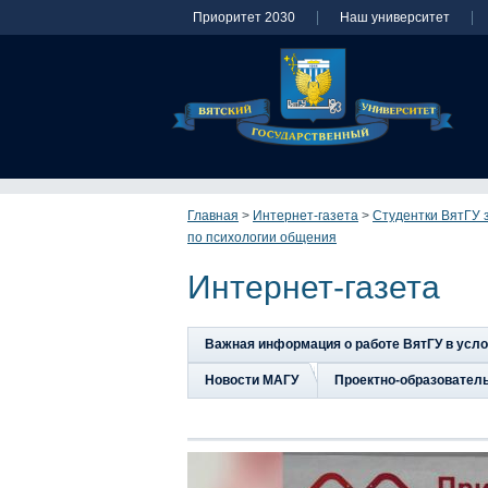
Приоритет 2030
Наш университет
Главная
>
Интернет-газета
>
Студентки ВятГУ 
по психологии общения
Интернет-газета
Важная информация о работе ВятГУ в усл
Новости МАГУ
Проектно-образовател