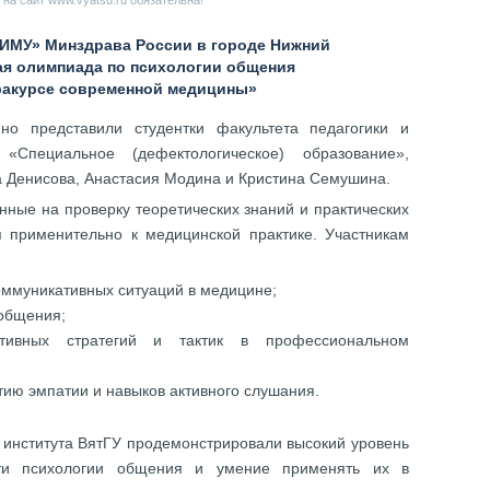
на сайт www.vyatsu.ru обязательна!
«ПИМУ» Минздрава России в городе Нижний
ая олимпиада по психологии общения
ракурсе современной медицины»
йно представили студентки факультета педагогики и
 «Специальное (дефектологическое) образование»,
 Денисова, Анастасия Модина и Кристина Семушина.
ные на проверку теоретических знаний и практических
 применительно к медицинской практике. Участникам
оммуникативных ситуаций в медицине;
 общения;
тивных стратегий и тактик в профессиональном
тию эмпатии и навыков активного слушания.
 института ВятГУ продемонстрировали высокий уровень
асти психологии общения и умение применять их в