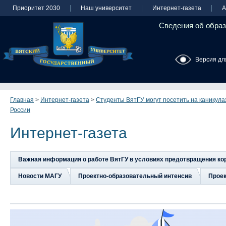
Приоритет 2030
Наш университет
Интернет-газета
А
Сведения об образ
Версия дл
Главная
>
Интернет-газета
>
Студенты ВятГУ могут посетить на каникул
России
Интернет-газета
Важная информация о работе ВятГУ в условиях предотвращения к
Новости МАГУ
Проектно-образовательный интенсив
Прое