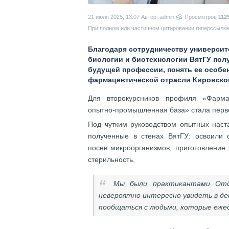
21 июля 2025, 13:07
Автор: admin
Просмотров
112
При полном или частичном цитировании гиперссылка 
Благодаря сотрудничеству университ
биологии и биотехнологии ВятГУ пол
будущей профессии, понять ее особе
фармацевтической отрасли Кировско
Для второкурсников профиля «Фарма
опытно-промышленная база» стала перв
Под чутким руководством опытных наст
полученные в стенах ВятГУ: освоили 
посев микроорганизмов, приготовление 
стерильность.
Мы были практикантами Отде
невероятно интересно увидеть в де
пообщаться с людьми, которые еже