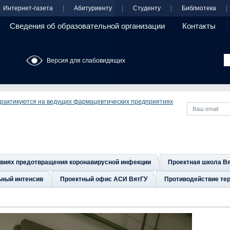
Интернет-газета
Абитуриенту
Студенту
Библиотека
Сведения об образовательной организации
Контакты
Версия для слабовидящих
рактикуются на ведущих фармацевтических предприятиях
овиях предотвращения коронавирусной инфекции
Проектная школа В
ьный интенсив
Проектный офис АСИ ВятГУ
Противодействие тер