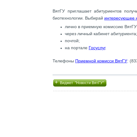
ВятГУ приглашает абитуриентов полу
биотехнологии. Выбирай
интересующее н
лично в приемную комиссию ВятГУ
через личный кабинет абитуриента
почтой;
на портале
Госуслуг
.
Телефоны
Приемной комисси ВятГУ
: (8
+
Виджет "Новости ВятГУ"