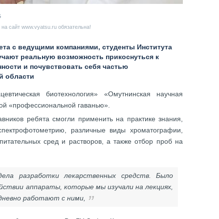
5
на сайт www.vyatsu.ru обязательна!
ета с ведущими компаниями, студенты Института
учают реальную возможность прикоснуться к
нности и почувствовать себя частью
й области
цевтическая биотехнология» «Омутнинская научная
ой «профессиональной гаванью».
авников ребята смогли применить на практике знания,
спектрофотометрию, различные виды хроматографии,
питательных сред и растворов, а также отбор проб на
ла разработки лекарственных средств. Было
йствии аппараты, которые мы изучали на лекциях,
дневно работают с ними,