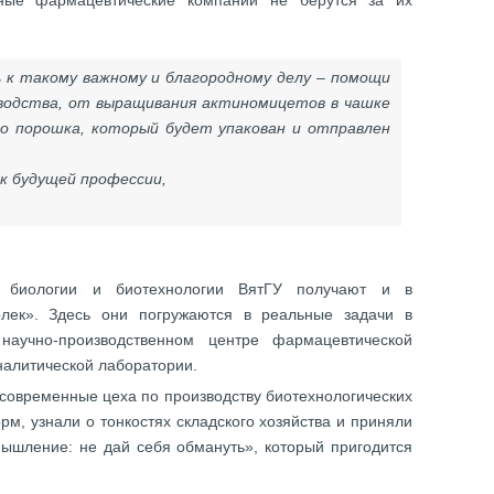
пные фармацевтические компании не берутся за их
к такому важному и благородному делу – помощи
зводства, от выращивания актиномицетов в чашке
го порошка, который будет упакован и отправлен
к будущей профессии,
а биологии и биотехнологии ВятГУ получают и в
лек». Здесь они погружаются в реальные задачи в
научно-производственном центре фармацевтической
налитической лаборатории.
 современные цеха по производству биотехнологических
м, узнали о тонкостях складского хозяйства и приняли
мышление: не дай себя обмануть», который пригодится