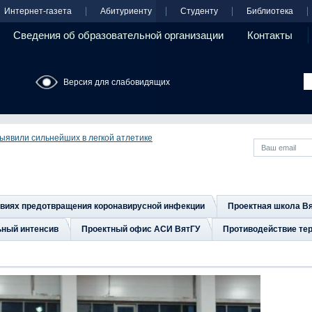
Интернет-газета
Абитуриенту
Студенту
Библиотека
Сведения об образовательной организации
Контакты
Версия для слабовидящих
ыявили сильнейших в легкой атлетике
овиях предотвращения коронавирусной инфекции
Проектная школа В
ьный интенсив
Проектный офис АСИ ВятГУ
Противодействие тер