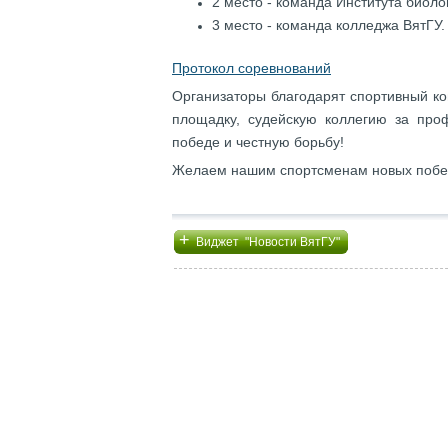
2 место - команда Института биоло
3 место - команда колледжа ВятГУ.
Протокол соревнований
Организаторы благодарят спортивный к
площадку, судейскую коллегию за проф
победе и честную борьбу!
Желаем нашим спортсменам новых побед к
+
Виджет "Новости ВятГУ"