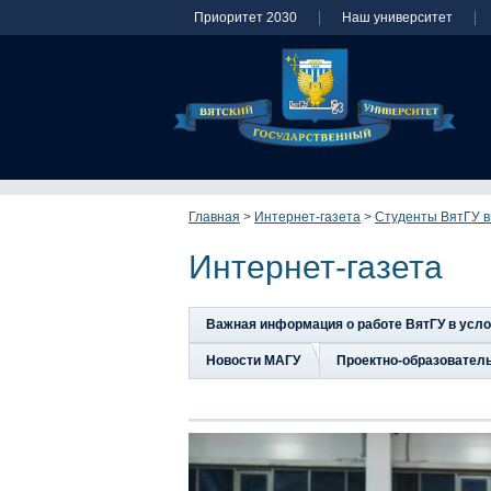
Приоритет 2030
Наш университет
Главная
>
Интернет-газета
>
Студенты ВятГУ в
Интернет-газета
Важная информация о работе ВятГУ в усл
Новости МАГУ
Проектно-образовател