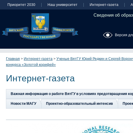
Приоритет 2030
Наш университет
Интернет-газета
А
Сведения об образ
Версия дл
Главная
>
Интернет-газета
>
Ученые ВятГУ Юрий Редкин и Сергей Ворон
конкурса «Золотой корифей»
Интернет-газета
Важная информация о работе ВятГУ в условиях предотвращения к
Новости МАГУ
Проектно-образовательный интенсив
Прое