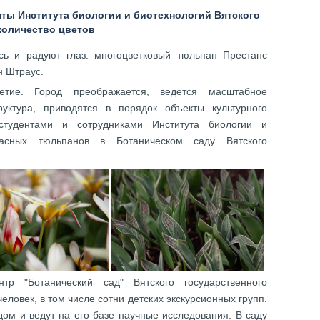
нты Института биологии и биотехнологий Вятского
количество цветов
сь и радуют глаз: многоцветковый тюльпан Престанс
н Штраус.
тие. Город преображается, ведется масштабное
руктура, приводятся в порядок объекты культурного
тудентами и сотрудниками Института биологии и
асных тюльпанов в Ботаническом саду Вятского
нтр "Ботанический сад" Вятского государственного
ловек, в том числе сотни детских экскурсионных групп.
дом и ведут на его базе научные исследования. В саду