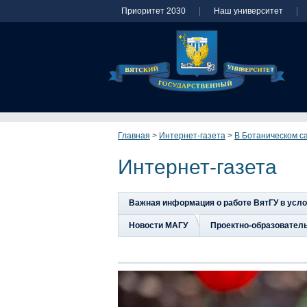
Приоритет 2030
Наш университет
Главная
>
Интернет-газета
>
В Ботаническом с
Интернет-газета
Важная информация о работе ВятГУ в усл
Новости МАГУ
Проектно-образовател