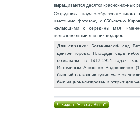
выращиваются десятки краснокнижных р
Сотрудники научно-образовательного
цветочную фотозону к 650-летию Киров
желающими с середины мая, именно 
подготовленный для них подарок.
Для справки:
Ботанический сад Вят
центре города. Площадь сада небол
создавался в 1912-1914 годах, ка
Истоминым Алексеем Андреевичем (18
бывший полковник купил участок земл
был национализирован и открыт для ж
+
Виджет "Новости ВятГУ"