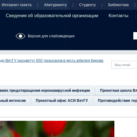
Интернет-газета
Абитуриенту
Студенту
Библиотека
Сведения об образовательной организации
Контакты
Версия для слабовидящих
аду ВятГУ расцветут 650 тюльпанов в честь юбилея Кирова
овиях предотвращения коронавирусной инфекции
Проектная школа В
ьный интенсив
Проектный офис АСИ ВятГУ
Противодействие тер