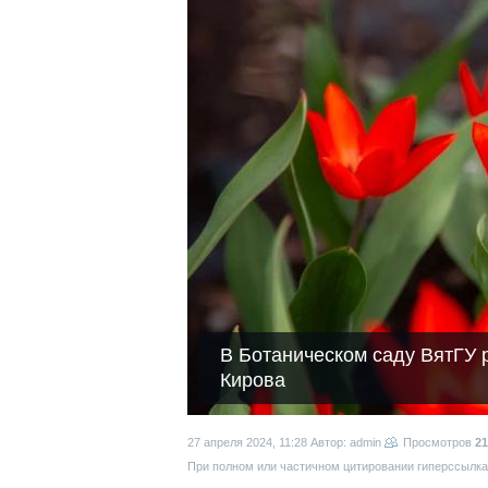
В Ботаническом саду ВятГУ 
Кирова
27 апреля 2024, 11:28
Автор: admin
Просмотров
21
При полном или частичном цитировании гиперссылка 