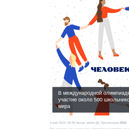
В международной олимпиаде
участие около 500 школьник
мира
2 мая 2024, 08:46
Автор: admin
Просмотров
2654