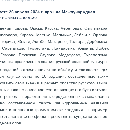
на сайт www.vyatsu.ru обязательна!
ете 26 апреля 2024 г. прошла Международная
к – язык – семья»
дений Кирова, Омска, Курска, Череповца, Сыктывкара,
Павлодара, Кирово-Чепецка, Малмыжа, Лебяжья, Орлова,
нкериса, Жылги, Актобе, Макарово, Талгара, Дербисека,
, Сарыагаша, Туркестана, Жанаарыка, Алматы, Жибек
Глазова, Песковки, Стулово, Медведево, Буреполома,
чинска сразились на знание русской языковой культуры.
 заданий, отличающихся по объёму и сложности: для
ом случае было по 10 заданий, составленных таким
оявить свои знания в разных областях русского языка.
ать слово по описанию составляющих его букв и звуков,
в третьем – поразмышлять о родственных связях слов, в
но составленном тексте зашифрованные названия
Были и полностью грамматические задания – например,
ые значения словоформ, просклонять существительное,
делей слов.