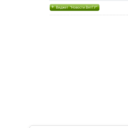
+
Виджет "Новости ВятГУ"