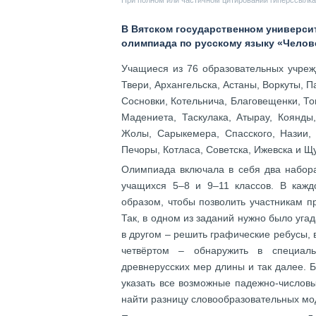
При полном или частичном цитировании гиперссылка 
В Вятском государственном университ
олимпиада по русскому языку «Челове
Учащиеся из 76 образовательных учреж
Твери, Архангельска, Астаны, Воркуты, 
Сосновки, Котельнича, Благовещенки, То
Мадениета, Таскулака, Атырау, Коянды
Жолы, Сарыкемера, Спасского, Назии, 
Печоры, Котласа, Советска, Ижевска и Щу
Олимпиада включала в себя два набора
учащихся 5–8 и 9–11 классов. В кажд
образом, чтобы позволить участникам пр
Так, в одном из заданий нужно было угад
в другом – решить графические ребусы, 
четвёртом – обнаружить в специаль
древнерусских мер длины и так далее. 
указать все возможные падежно-числов
найти разницу словообразовательных мо