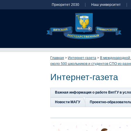
Приоритет 2030
Наш университет
Главная
>
Интернет-газета
>
В международной 
около 500 школьников и студентов СПО из разн
Интернет-газета
Важная информация о работе ВятГУ в усл
Новости МАГУ
Проектно-образовател