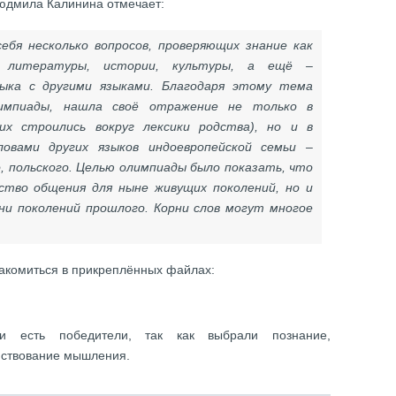
юдмила Калинина отмечает:
себя несколько вопросов, проверяющих знание как
й литературы, истории, культуры, а ещё –
зыка с другими языками. Благодаря этому тема
лимпиады, нашла своё отражение не только в
их строились вокруг лексики родства), но и в
ловами других языков индоевропейской семьи –
о, польского. Целью олимпиады было показать, что
ство общения для ныне живущих поколений, но и
ни поколений прошлого. Корни слов могут многое
комиться в прикреплённых файлах:
и есть победители, так как выбрали познание,
нствование мышления.