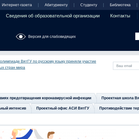
Интернет-газета
Абитуриенту
Студенту
Библиотека
Сведения об образовательной организации
Контакты
Версия для слабовидящих
олимпиаде ВятГУ по русскому языку приняли участие
ых стран мира
овиях предотвращения коронавирусной инфекции
Проектная школа В
ьный интенсив
Проектный офис АСИ ВятГУ
Противодействие тер