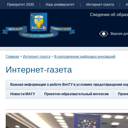
Приоритет 2030
Наш университет
Интернет-газета
А
Сведения об образ
Версия дл
Главная
>
Интернет-газета
>
В направлении цифровых инноваций
Интернет-газета
Важная информация о работе ВятГУ в условиях предотвращения к
Новости МАГУ
Проектно-образовательный интенсив
Прое