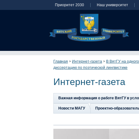
Приоритет 2030
Наш университет
Главная
>
Интернет-газета
>
В ВятГУ на одног
диссертацию по поэтической лингвистике
Интернет-газета
Важная информация о работе ВятГУ в усл
Новости МАГУ
Проектно-образовател