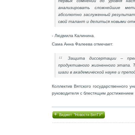
первых сомнений до уровня наст
анализировать сложнейшие ме
абсолютно заслуженный результат 
свой талант и делиться новыми от
- Людмила Калинина.
Сама Анна Фалеева отмечает:
Защита диссертации
–
прек
продуктивного жизненного этапа. 
шаги в академической науке и препо
Коллектив Вятского государственного у
руководителя с блестящим достижением
+
Виджет "Новости ВятГУ"