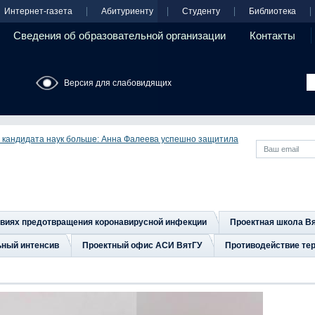
Интернет-газета
Абитуриенту
Студенту
Библиотека
Сведения об образовательной организации
Контакты
Версия для слабовидящих
о кандидата наук больше: Анна Фалеева успешно защитила
овиях предотвращения коронавирусной инфекции
Проектная школа В
ьный интенсив
Проектный офис АСИ ВятГУ
Противодействие тер