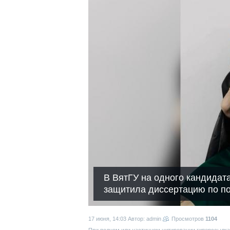
В ВятГУ на одного кандидат
защитила диссертацию по по
17 июня, 14:03
Автор: admin
Просмотров
1104