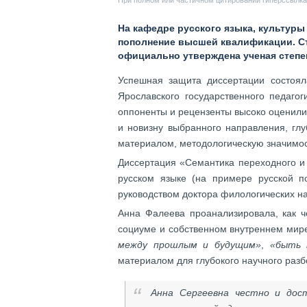
При полном или частичном цитировании гиперссылка 
На кафедре русского языка, культуры
пополнение высшей квалификации. С
официально утверждена ученая степе
Успешная защита диссертации состоял
Ярославского государственного педагог
оппоненты и рецензенты высоко оценили
и новизну выбранного направления, гл
материалом, методологическую значимос
Диссертация «Семантика переходного и 
русском языке (на примере русской п
руководством доктора филологических н
Анна Фалеева проанализировала, как ч
социуме и собственном внутреннем ми
между прошлым и будущим»
,
«быть 
материалом для глубокого научного разб
Анна Сергеевна честно и дос