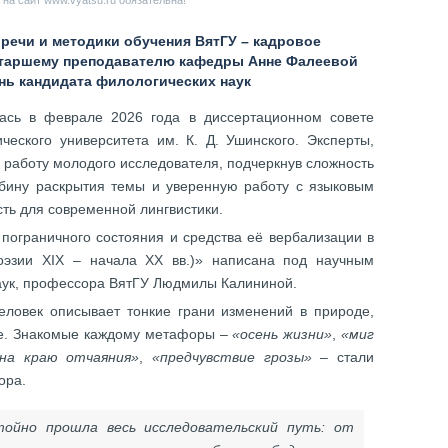
на сайт www.vyatsu.ru обязательна!
 речи и методики обучения ВятГУ – кадровое
таршему преподавателю кафедры Анне Фалеевой
нь кандидата филологических наук
ась в феврале 2026 года в диссертационном совете
ического университета им. К. Д. Ушинского. Эксперты,
 работу молодого исследователя, подчеркнув сложность
убину раскрытия темы и уверенную работу с языковым
ть для современной лингвистики.
пограничного состояния и средства её вербализации в
оэзии XIX – начала XX вв.)» написана под научным
аук, профессора ВятГУ Людмилы Калининой.
еловек описывает тонкие грани изменений в природе,
ре. Знакомые каждому метафоры –
«осень жизни»
,
«миг
на краю отчаяния»
,
«предчувствие грозы»
– стали
ора.
тойно прошла весь исследовательский путь: от