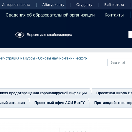
Интернет-газета
Абитуриенту
Студенту
Библиотека
Сведения об образовательной организации
Контакты
Версия для слабовидящих
регистрация на курсы «Основы научно-технического
овиях предотвращения коронавирусной инфекции
Проектная школа В
ьный интенсив
Проектный офис АСИ ВятГУ
Противодействие тер