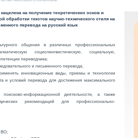
на сайт www.vyatsu.ru обязательна!
ацелена на получение теоретических основ и
й обработки текстов научно-технического стиля на
ьменного перевода на русский язык
льтурного общения в различных профессиональных
гматическую социолингвистическую, социальную,
мпетенции переводчика;
ледовательного и письменного перевода;
рименять инновационные виды, приемы и технологии
ста и условий перевода для достижения максимального
 поисково-информационной деятельности, а также
одических рекомендаций для профессионально-
 ВО;