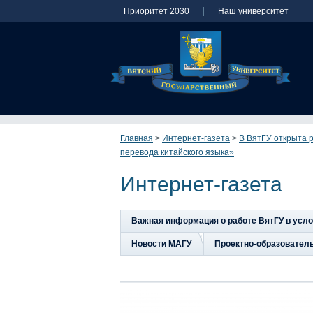
Приоритет 2030
Наш университет
Главная
>
Интернет-газета
>
В ВятГУ открыта 
перевода китайского языка»
Интернет-газета
Важная информация о работе ВятГУ в усл
Новости МАГУ
Проектно-образовател