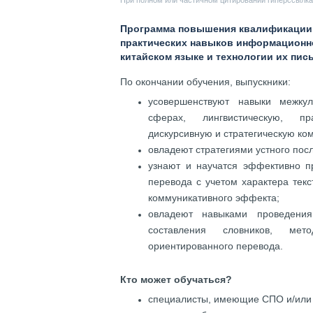
При полном или частичном цитировании гиперссылка 
Программа повышения квалификации н
практических навыков информационно
китайском языке и технологии их пис
По окончании обучения, выпускники:
усовершенствуют навыки межку
сферах, лингвистическую, пра
дискурсивную и стратегическую ко
овладеют стратегиями устного пос
узнают и научатся эффективно п
перевода с учетом характера тек
коммуникативного эффекта;
овладеют навыками проведения
составления словников, мет
ориентированного перевода.
Кто может обучаться?
специалисты, имеющие СПО и/или