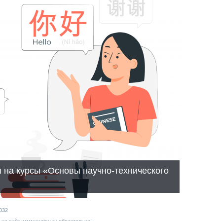
я на курсы «Основы научно-технического
032