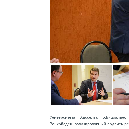
Университета Хасселта официально
Ванхойсден, завизировавший подпись ре