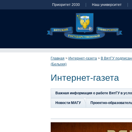
Приоритет 2030
Наш университет
Главная
>
Интернет-газета
>
В ВятГУ подписан
(Бельгия)
Интернет-газета
Важная информация о работе ВятГУ в усл
Новости МАГУ
Проектно-образовател