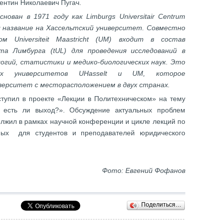
ентин Николаевич Пугач.
основан в 1971 году как Limburgs Universitair Centrum
ил название на Хассельтский университет. Совместно
м Universiteit Maastricht (UM) входит в состав
та Лимбурга (tUL) для проведения исследований в
гий, статистики и медико-биологических наук. Это
вух университетов UHasselt и UM, которое
верситет с месторасположением в двух странах.
ступил в проекте «Лекции в Политехническом» на тему
: есть ли выход?». Обсуждение актуальных проблем
лжил в рамках научной конференции и цикле лекций по
ных для студентов и преподавателей юридического
Фото: Евгений Фофанов
Поделиться…