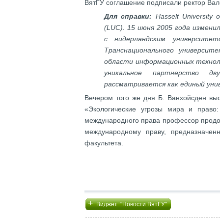
ВятГУ соглашение подписали ректор Вал
Для справки:
Hasselt University 
(LUC). 15 июня 2005 года измен
с нидерландским университето
Транснационального университе
области информационных техноло
уникальное партнерство д
рассматривается как единый уни
Вечером того же дня Б. Ванхойсден вы
«Экологические угрозы мира и право
международного права профессор продо
международному праву, предназначен
факультета.
+
Виджет "Новости ВятГУ"