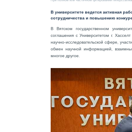
При полном или частичном цитировании гиперссылка 
В университете ведется активная ра
сотрудничества и повышению конкур
В Вятском государственном универси
соглашения с Университетом г. Хасселт
научно-исследовательской сфере, участ
обмен научной информацией, взаимны
многое другое.