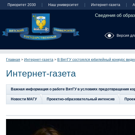
Приоритет 2030
Наш университет
Интернет-газета
А
Сведения об образ
Версия дл
Главная
>
Интернет-газета
>
В ВятГУ состоялся юбилейный конкурс виде
Интернет-газета
Важная информация о работе ВятГУ в условиях предотвращения к
Новости МАГУ
Проектно-образовательный интенсив
Прое