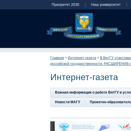
Приоритет 2030
Наш университет
Главная
>
Интернет-газета
>
В ВятГУ стартова
российской государственности: РАСШИРЕНИЕ»
Интернет-газета
Важная информация о работе ВятГУ в усл
Новости МАГУ
Проектно-образовател