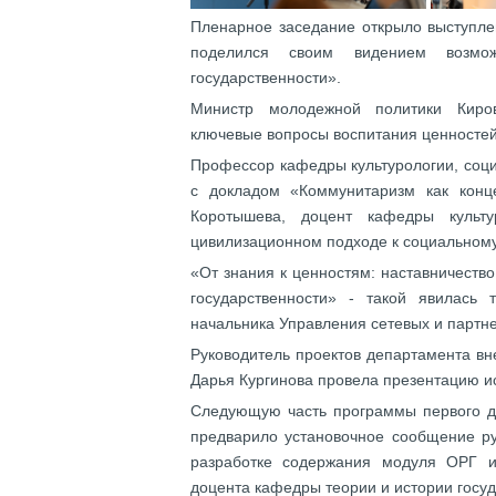
Пленарное заседание открыло выступл
поделился своим видением возмо
государственности».
Министр молодежной политики Киров
ключевые вопросы воспитания ценностей
Профессор кафедры культурологии, соц
с докладом «Коммунитаризм как конц
Коротышева, доцент кафедры культу
цивилизационном подходе к социальному
«От знания к ценностям: наставничеств
государственности» - такой явилась 
начальника Управления сетевых и партн
Руководитель проектов департамента в
Дарья Кургинова провела презентацию и
Следующую часть программы первого дн
предварило установочное сообщение ру
разработке содержания модуля ОРГ 
доцента кафедры теории и истории госуд