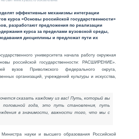
на сайт www.vyatsu.ru обязательна!
ределят эффективные механизмы интеграции
ов курса «Основы российской государственности»
зов, разработают предложения по реализации
одержания курса за пределами вузовской среды,
подавания дисциплины и предложат пути их
осударственного университета начала работу окружная
сновы российской государственности: РАСШИРЕНИЕ».
лей вузов Приволжского федерального округа,
венных организаций, учреждений культуры и искусства,
очется сказать каждому из вас! Путь, который вы
половиной года, это путь становления, путь
еждения в значимости, важности того, что мы с
ь Министра науки и высшего образования Российской