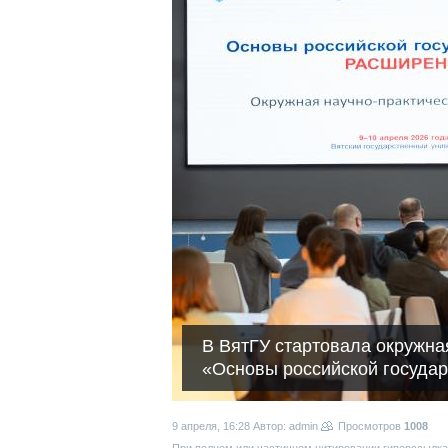
В ВятГУ стартовала окружна
«Основы российской госуд
9 апреля, 16:28
Автор: admin
Просмотров
1008