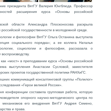
ение президента ВятГУ Валерия Юнгблюда. Профессор
жностей расширения курса «Основы российской
ской области Александра Плосконосова раскрыла
 российской государственности в молодежной среде.
иологии и философии ВятГУ Ольга Останина выступила
епция социального порядка»; а ее коллега Наталья
рологии, социологии и философии, рассказала о
 воспроизводству.
о как «мост» в преподавании курса «Основы российской
тема выступления Анастасии Сусловой, заместителя
ерских проектов государственной политики РАНХиГС.
нешних коммуникаций консалтинговой группы «Полилог»
сследования «Герои великой России».
я конференции составила групповая работа, которую
ководителя опорного научно-методического центра по
и механизмов его внедрения ВятГУ Андрея Семено,
арства и права.