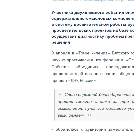
При полном или частичном цитировании гиперссылка 
Участники двухдневного события оп
содержательно-смысловых компонент
в систему воспитательной работы ву
просветительских проектов на базе с
осуществят диагностику проблем пре
решения
9 апреля в «Точке кипения» Вятского г
научно-практическая конференция «О
Событие объединило преподавате
представителей органов власти, общест
проекта «ДНК России».
Слова огромной благодарности х
прошли вместе с нами за три с 
осмысления, путь все большего уб
вами делаем,
- обратилась к аудитории заместител