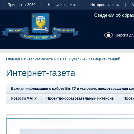
Приоритет 2030
Наш университет
Интернет-газета
А
Сведения об образ
Версия дл
Главная
>
Интернет-газета
>
В ВятГУ увеличен размер стипендий
Интернет-газета
Важная информация о работе ВятГУ в условиях предотвращения к
Новости МАГУ
Проектно-образовательный интенсив
Прое