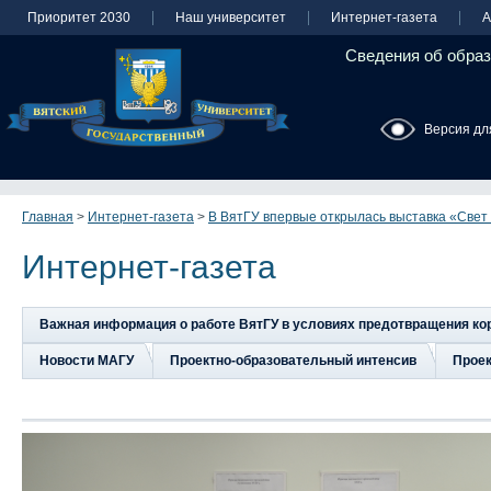
Приоритет 2030
Наш университет
Интернет-газета
А
Сведения об образ
Версия дл
Главная
>
Интернет-газета
>
В ВятГУ впервые открылась выставка «Свет 
Интернет-газета
Важная информация о работе ВятГУ в условиях предотвращения к
Новости МАГУ
Проектно-образовательный интенсив
Прое