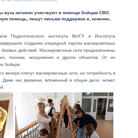
на сайт www.vyatsu.ru обязательна!
ты вуза активно участвуют в помощи бойцам СВО.
ую помощь, пишут письма поддержки и, конечно,
ели Педагогического института ВятГУ и Института
 завершили создание очередной партии маскировочных
ну боевых действий. Маскировочные сети предназначены
х, техники, вооружения и других объектов. От их
их бойцов.
го вечера плетут маскировочные сети, но потребность в
. Даже час времени, вложенный в общее дело, может
й.