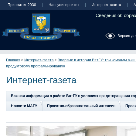
Приоритет 2030
Наш университет
Интернет-газета
А
Сведения об образ
Версия дл
Главная
>
Интернет-газета
>
Впервые в истории ВятГУ: три команды вышл
продуктовому программированию
Интернет-газета
Важная информация о работе ВятГУ в условиях предотвращения к
Новости МАГУ
Проектно-образовательный интенсив
Прое