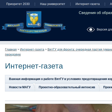
Приоритет 2030
Наш университет
Интернет-газета
А
Сведения об образ
Версия дл
Главная
>
Интернет-газета
>
ВятГУ для фронта: очередная партия гумани
передовую
Интернет-газета
Важная информация о работе ВятГУ в условиях предотвращения к
Новости МАГУ
Проектно-образовательный интенсив
Прое