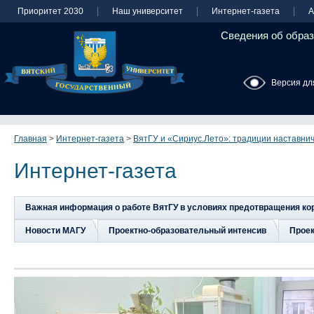
Приоритет 2030
Наш университет
Интернет-газета
А
Сведения об образ
Версия дл
Главная
>
Интернет-газета
>
ВятГУ и «Сириус.Лето»: традиции наставни
Интернет-газета
Важная информация о работе ВятГУ в условиях предотвращения к
Новости МАГУ
Проектно-образовательный интенсив
Прое