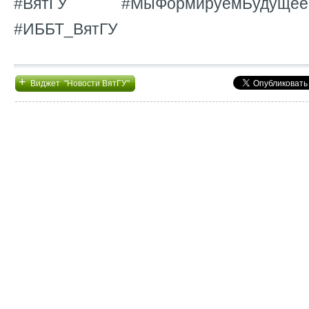
#ВятГУ #МыФормируемБудуще
#ИББТ_ВятГУ
+
Виджет "Новости ВятГУ"