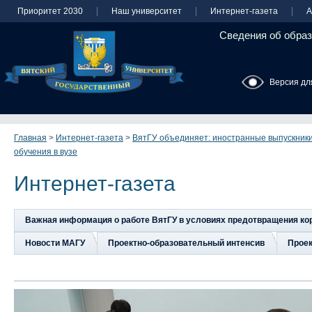
Приоритет 2030
Наш университет
Интернет-газета
А
Сведения об образ
Версия дл
Главная
>
Интернет-газета
>
ВятГУ объединяет: иностранные выпускник
обучения в вузе
Интернет-газета
Важная информация о работе ВятГУ в условиях предотвращения к
Новости МАГУ
Проектно-образовательный интенсив
Прое