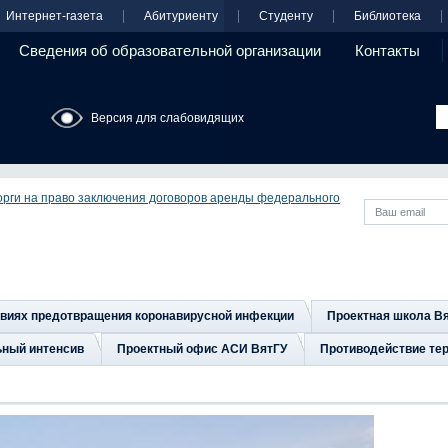
Интернет-газета
Абитуриенту
Студенту
Библиотека
Сведения об образовательной организации
Контакты
Версия для слабовидящих
орги на право заключения договоров аренды федерального
овиях предотвращения коронавирусной инфекции
Проектная школа В
ьный интенсив
Проектный офис АСИ ВятГУ
Противодействие тер