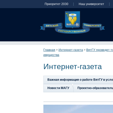
Приоритет 2030
Наш университет
Главная
>
Интернет-газета
>
ВятГУ проведет т
имущества
Интернет-газета
Важная информация о работе ВятГУ в усл
Новости МАГУ
Проектно-образовател