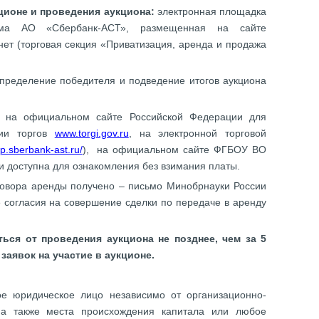
кционе и проведения аукциона:
электронная площадка
рма АО «Сбербанк-АСТ», размещенная на сайте
нет (торговая секция «Приватизация, аренда и продажа
пределение победителя и подведение итогов аукциона
а на официальном сайте Российской Федерации для
ии торгов
www.torgi.gov.ru
, на электронной торговой
tp.sberbank-ast.ru/
), на официальном сайте ФГБОУ ВО
и доступна для ознакомления без взимания платы.
говора аренды получено – письмо Минобрнауки России
 согласия на совершение сделки по передаче в аренду
ться от проведения аукциона не позднее, чем за 5
заявок на участие в аукционе.
е юридическое лицо независимо от организационно-
 а также места происхождения капитала или любое