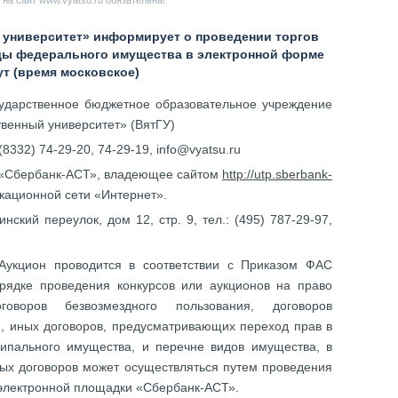
на сайт www.vyatsu.ru обязательна!
 университет» информирует о проведении торгов
ды федерального имущества в электронной форме
нут (время московское)
дарственное бюджетное образовательное учреждение
твенный университет» (ВятГУ)
 (8332) 74-29-20, 74-29-19, info@vyatsu.ru
«Сбербанк-АСТ», владеющее сайтом
http://utp.sberbank-
ационной сети «Интернет».
нский переулок, дом 12, стр. 9, тел.: (495) 787-29-97,
укцион проводится в соответствии с Приказом ФАС
рядке проведения конкурсов или аукционов на право
оворов безвозмездного пользования, договоров
, иных договоров, предусматривающих переход прав в
ипального имущества, и перечне видов имущества, в
ных договоров может осуществляться путем проведения
 электронной площадки «Сбербанк-АСТ».