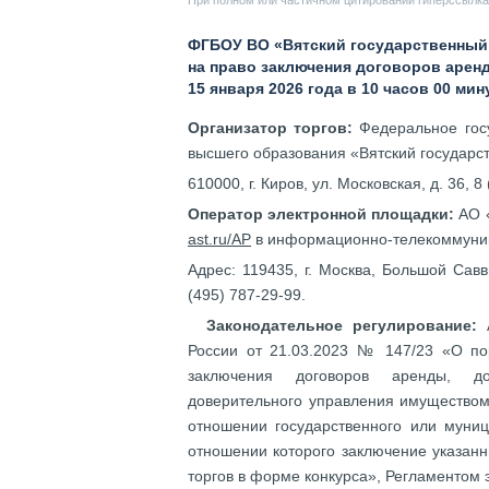
При полном или частичном цитировании гиперссылка 
ФГБОУ ВО «Вятский государственный
на право заключения договоров арен
15 января 2026 года в 10 часов 00 ми
Организатор торгов:
Федеральное госу
высшего образования «Вятский государс
610000, г. Киров, ул. Московская, д. 36, 8
Оператор электронной площадки:
АО 
ast.ru/AP
в информационно-телекоммуник
Адрес: 119435, г. Москва, Большой Савви
(495) 787-29-99.
Законодательное регулирование:
А
России от 21.03.2023 № 147/23 «О по
заключения договоров аренды, дог
доверительного управления имуществом
отношении государственного или муниц
отношении которого заключение указан
торгов в форме конкурса», Регламентом