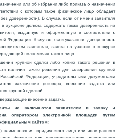
назначении или об избрании либо приказа о назначении
тветствии с которым такое физическое лицо обладает
без доверенности). В случае, если от имени заявителя
е в аукционе должна содержать также доверенность на
явителя, выданную и оформленную в соответствии с
кой Федерации. В случае, если указанная доверенность
водителем заявителя, заявка на участие в конкурсе
верждающий полномочия такого лица.
шении крупной сделки либо копию такого решения в
сти наличия такого решения для совершения крупной
 Российской Федерации, учредительными документами
ителя заключение договора, внесение задатка или
тся крупной сделкой.
дтверждающие внесение задатка.
енты не включаются заявителем в заявку и
иона оператором электронной площадки путем
 официальным сайтом:
) наименования юридического лица или иностранного
нного филиала или представительства иностранного