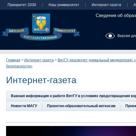
Приоритет 2030
Наш университет
Интернет-газета
А
Сведения об образ
Версия дл
Главная
>
Интернет-газета
>
ВятГУ реализует уникальный медиапроект «
безопасности»
Интернет-газета
Важная информация о работе ВятГУ в условиях предотвращения к
Новости МАГУ
Проектно-образовательный интенсив
Прое