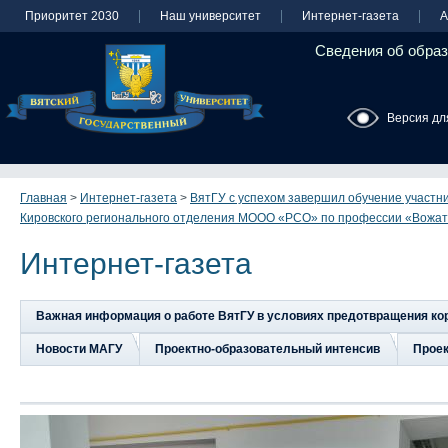
Приоритет 2030
Наш университет
Интернет-газета
А
Сведения об образ
Версия дл
Главная
>
Интернет-газета
>
ВятГУ с успехом завершил обучение участни
Кировского регионального отделения МООО «РСО» по профессии «Вожа
Интернет-газета
Важная информация о работе ВятГУ в условиях предотвращения к
Новости МАГУ
Проектно-образовательный интенсив
Прое