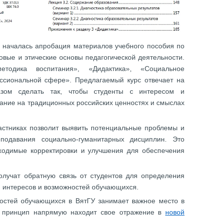
ы началась апробация материалов учебного пособия по
овые и этические основы педагогической деятельности.
тодика воспитания», «Дидактика», «Социальное
ссиональной сфере». Предлагаемый курс отвечает на
азом сделать так, чтобы студенты с интересом и
мание на традиционных российских ценностях и смыслах
частниках позволит выявить потенциальные проблемы и
подавания социально-гуманитарных дисциплин. Это
ходимые корректировки и улучшения для обеспечения
лучат обратную связь от студентов для определения
м интересов и возможностей обучающихся.
ностей обучающихся в ВятГУ занимает важное место в
й принцип напрямую находит свое отражение в
новой