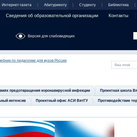
Интернет-газета
Абитуриенту
Студенту
Библиотека
Сведения об образовательной организации
Контакты
Версия для слабовидящих
ебник по педагогике для вузов России
овиях предотвращения коронавирусной инфекции
Проектная школа В
ьный интенсив
Проектный офис АСИ ВятГУ
Противодействие тер