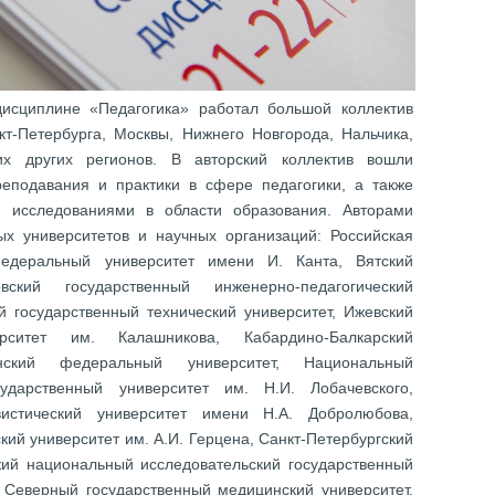
исциплине «Педагогика» работал большой коллектив
кт-Петербурга, Москвы, Нижнего Новгорода, Нальчика,
их других регионов. В авторский коллектив вошли
еподавания и практики в сфере педагогики, а также
и исследованиями в области образования. Авторами
ых университетов и научных организаций: Российская
федеральный университет имени И. Канта, Вятский
овский государственный инженерно-педагогический
ой государственный технический университет, Ижевский
ерситет им. Калашникова, Кабардино-Балкарский
анский федеральный университет, Национальный
сударственный университет им. Н.И. Лобачевского,
вистический университет имени Н.А. Добролюбова,
кий университет им. А.И. Герцена, Санкт-Петербургский
ский национальный исследовательский государственный
, Северный государственный медицинский университет,