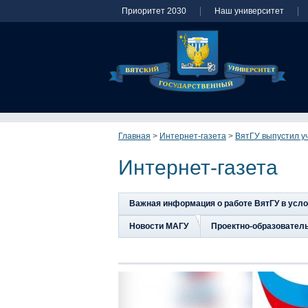
Приоритет 2030
Наш университет
Главная
>
Интернет-газета
>
ВятГУ выпустил уч
Интернет-газета
Важная информация о работе ВятГУ в усл
Новости МАГУ
Проектно-образовател