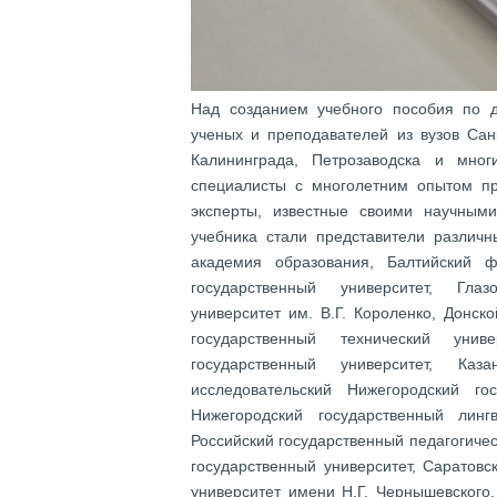
Над созданием учебного пособия по д
ученых и преподавателей из вузов Сан
Калининграда, Петрозаводска и мног
специалисты с многолетним опытом пр
эксперты, известные своими научным
учебника стали представители различн
академия образования, Балтийский 
государственный университет, Глаз
университет им. В.Г. Короленко, Донск
государственный технический унив
государственный университет, Каз
исследовательский Нижегородский го
Нижегородский государственный линг
Российский государственный педагогичес
государственный университет, Саратов
университет имени Н.Г. Чернышевского