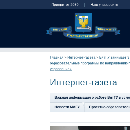
Приоритет 2030
Наш университет
Главная
>
Интернет-газета
>
ВятГУ занимает 3
образовательные программы по направлению п
управление»
Интернет-газета
Важная информация о работе ВятГУ в усл
Новости МАГУ
Проектно-образовател