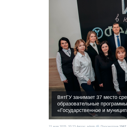
ВятГУ занимает 37 место ср
образовательные программы
«Государственное и муници
21 мая 2025, 20:23
Автор: admin
Просмотров
1567