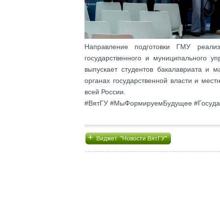
Направление подготовки ГМУ реали
государственного и муниципального у
выпускает студентов бакалавриата и м
органах государственной власти и местн
всей России.
#ВятГУ #МыФормируемБудущее #Госуда
+
Виджет "Новости ВятГУ"