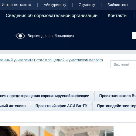
Интернет-газета
Абитуриенту
Студенту
Библиотека
Сведения об образовательной организации
Контакты
Версия для слабовидящих
твенный университет стал площадкой и участником первого
овиях предотвращения коронавирусной инфекции
Проектная школа В
ьный интенсив
Проектный офис АСИ ВятГУ
Противодействие тер