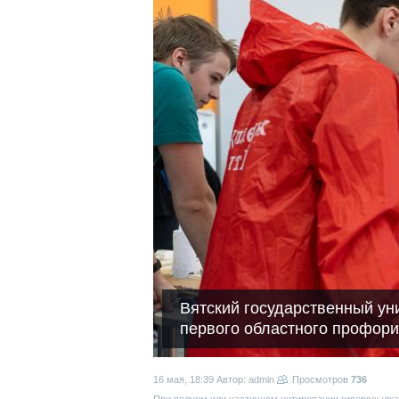
Вятский государственный ун
первого областного профор
16 мая, 18:39
Автор: admin
Просмотров
736