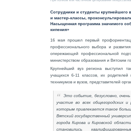
При полном или частичном цитировании гиперссылка 
Сотрудники и студенты крупнейшего 
и мастер-классы, проконсультировал
Насыщенная программа значимого соб
кипения»
16 мая прошел первый профориентаци
профессионального выбора и развити
опережающей профессиональной подго
министерством образования и Вятским г
Крупнейший вуз региона выступил т
учащихся 6-11 классов, их родителей 
техникумов и вузов, представителей орга
Это событие, безусловно, очен
участие во всех общегородских и
которым привлекается такое больш
Вятский государственный универси
города Кирова и Кировской области
становились квалифицирован