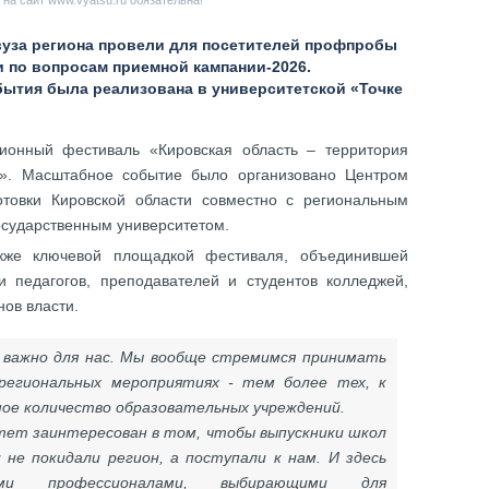
на сайт www.vyatsu.ru обязательна!
вуза региона провели для посетителей профпробы
и по вопросам приемной кампании-2026.
ытия была реализована в университетской «Точке
онный фестиваль «Кировская область – территория
я». Масштабное событие было организовано Центром
товки Кировской области совместно с региональным
осударственным университетом.
акже ключевой площадкой фестиваля, объединившей
и педагогов, преподавателей и студентов колледжей,
нов власти.
ь важно для нас. Мы вообще стремимся принимать
 региональных мероприятиях - тем более тех, к
ое количество образовательных учреждений.
тет заинтересован в том, чтобы выпускники школ
 не покидали регион, а поступали к нам. И здесь
ными профессионалами, выбирающими для