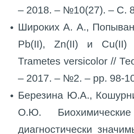
– 2018. – №10(27). – С. 
Широких А. А., Попыван
Pb(II), Zn(II) и Cu(I
Trametes versicolor // 
– 2017. – №2. – pp. 98-1
Березина Ю.А., Кошурни
О.Ю. Биохимическ
диагностически значим