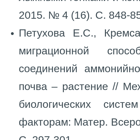
2015. № 4 (16). С. 848-8
Петухова Е.С., Кремс
миграционной спос
соединений аммонийно
почва – растение // М
биологических сист
факторам: Матер. Всерос
С. 297-301.