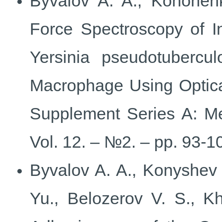
Byvalov A. A., Kononenk
Force Spectroscopy of In
Yersinia pseudotubercul
Macrophage Using Optica
Supplement Series A: Me
Vol. 12. – №2. – pp. 93-1
Byvalov A. A., Konyshev 
Yu., Belozerov V. S., 