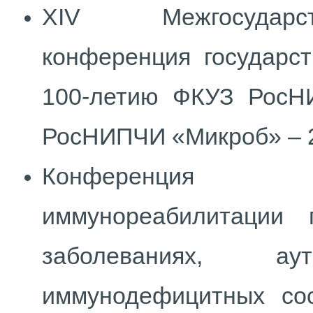
XIV Межгосударст
конференция государст
100-летию ФКУЗ РосН
РосНИПЧИ «Микроб» – 20
Конференция «
иммунореабилитации 
заболеваниях, а
иммунодефицитных со