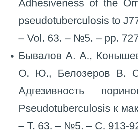
Adhesiveness of the O
pseudotuberculosis to J7
– Vol. 63. – №5. – pp. 72
Бывалов
А. А., Коныше
О. Ю., Белозеров
В. 
Адгезивность
пори
Pseudotuberculosis к
мак
– Т. 63. – №5. – С. 913-9