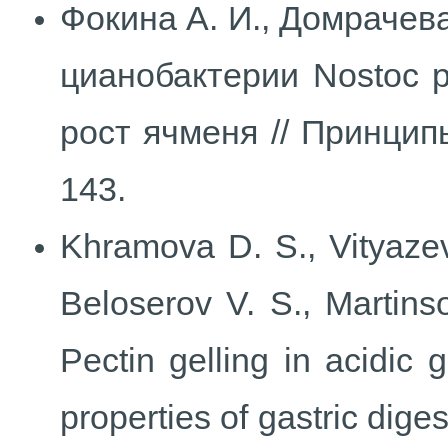
Фокина А. И., Домрачева
цианобактерии Nostoc 
рост ячменя // Принципы
143.
Khramova D. S., Vityazev 
Beloserov V. S., Martinso
Pectin gelling in acidic 
properties of gastric dig