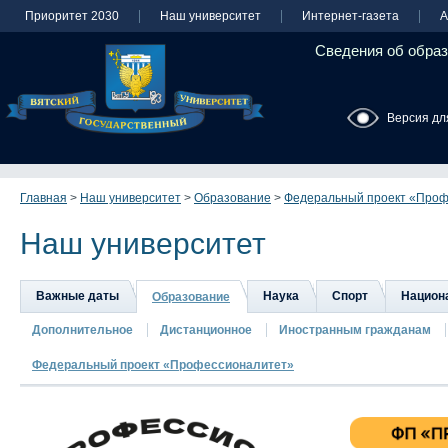
Приоритет 2030
Наш университет
Интернет-газета
А
Сведения об образ
Версия дл
Главная
>
Наш университет
>
Образование
>
Федеральный проект «Проф
Наш университет
Важные даты
Наука
Спорт
Национа
Образование
Дополнительное
Дистанционное
Иностранным гражданам
Федеральный проект «Профессионалитет»