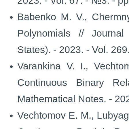
2023. - Vol. 67. - №3. - pp
Babenko M. V., Chermny
Polynomials // Journal
States). - 2023. - Vol. 269
Varankina V. I., Vechto
Continuous Binary Rel
Mathematical Notes. - 2023
Vechtomov E. M., Lubyagi