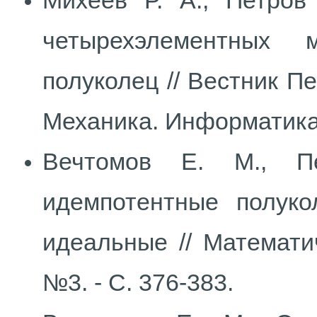
Михеев Р. А., Петров
четырехэлементных м
полуколец // Вестник П
Механика. Информатика. 
Вечтомов Е. М., Пе
идемпотентные полуко
идеальные // Математиче
№3. - С. 376-383.