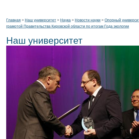
Главная
>
Наш университет
>
Наука
>
Новости науки
>
Опорный универси
грамотой Правительства Кировской области по итогам Года экологии
Наш университет