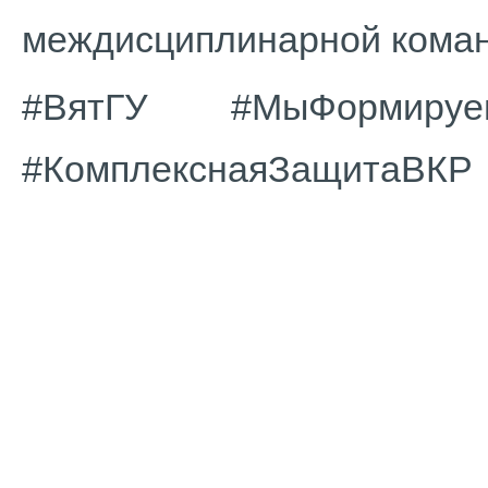
междисциплинарной кома
#ВятГУ #МыФормируем
#КомплекснаяЗащитаВКР