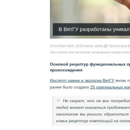
В ВятГУ разработаны уникал
10 октября 2024, 10:53
Автор: admin
Просмотров
2
При полном или частичном цитировании гиперссылка 
Основой рецептур функциональных пр
происхождения
Институт химии и экологии ВятГУ
вновь п
ранее было создано
25 оригинальных ко
Не секрет, что не все потребит
людей может оказаться проблемати
заказчиком мы решили обратиться 
новых рецептур композиций на основ