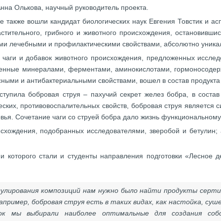
 Анна Олькова, научный руководитель проекта.
е также вошли кандидат биологических наук Евгения Товстик и а
астительного, грибного и животного происхождения, остановивши
оими лечебными и профилактическими свойствами, абсолютно уник
й чаги и добавок животного происхождения, предложенных иссле
ыщенные минералами, ферментами, аминокислотами, гормоносоде
ми и антибактериальными свойствами, вошел в состав продукта 
ступила бобровая струя – пахучий секрет желез бобра, в состав
ских, противовоспалительных свойств, бобровая струя является
вья. Сочетание чаги со струей бобра дало жизнь функциональном
схождения, подобранных исследователями, зверобой и бетулин; 
.
ми которого стали и студенты направления подготовки «Лесное 
сулирования композиций нам нужно было найти продукты серти
апример, бобровая струя есть в таких видах, как настойка, суш
ок мы выбирали наиболее оптимальные для создания соб