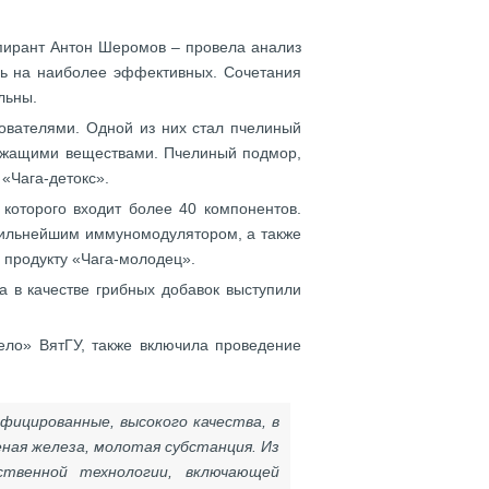
спирант Антон Шеромов – провела анализ
сь на наиболее эффективных. Сочетания
альны.
дователями. Одной из них стал пчелиный
ржащими веществами. Пчелиный подмор,
«Чага-детокс».
 которого входит более 40 компонентов.
 сильнейшим иммуномодулятором, а также
у продукту «Чага-молодец».
а в качестве грибных добавок выступили
дело» ВятГУ, также включила проведение
фицированные, высокого качества, в
еная железа, молотая субстанция. Из
ственной технологии, включающей