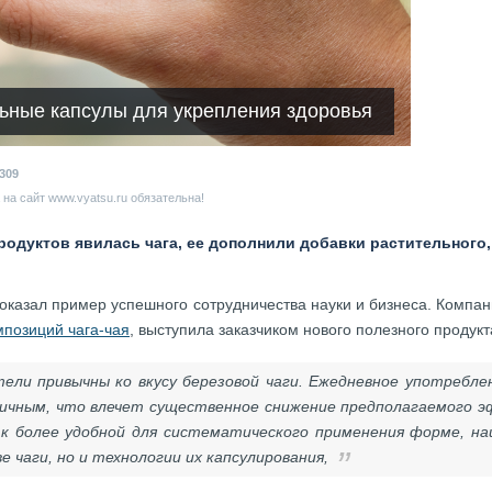
ьные капсулы для укрепления здоровья
309
на сайт www.vyatsu.ru обязательна!
одуктов явилась чага, ее дополнили добавки растительного,
оказал пример успешного сотрудничества науки и бизнеса. Компан
мпозиций чага-чая
, выступила заказчиком нового полезного продукт
ели привычны ко вкусу березовой чаги. Ежедневное употребле
чным, что влечет существенное снижение предполагаемого эф
к более удобной для систематического применения форме, на
е чаги, но и технологии их капсулирования,